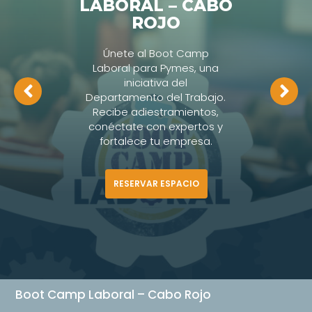
LABORAL – CABO
ROJO
Únete al Boot Camp
Laboral para Pymes, una
iniciativa del
Departamento del Trabajo.
Recibe adiestramientos,
conéctate con expertos y
fortalece tu empresa.
RESERVAR ESPACIO
Boot Camp Laboral – Cabo Rojo