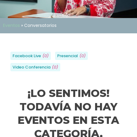
Eventos
»
Conversatorios
Facebook Live
(
0
)
Presencial
(
0
)
Video Conferencia
(
0
)
¡LO SENTIMOS!
TODAVÍA NO HAY
EVENTOS EN ESTA
CATEGORÍA.