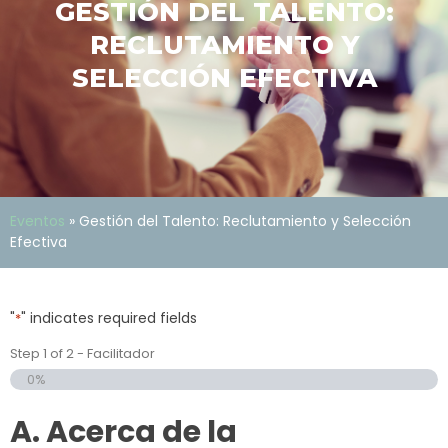
GESTIÓN DEL TALENTO:
RECLUTAMIENTO Y
SELECCIÓN EFECTIVA
Eventos
»
Gestión del Talento: Reclutamiento y Selección
Efectiva
"
" indicates required fields
*
Step
1
of
2
- Facilitador
0%
A. Acerca de la